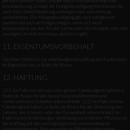
wir nach unserer Wahl Gewähr durch Nachbesserung oder
Ersatzlieferung. Schlägt die Mangelbeseitigung fehl, können Sie
nach Ihrer Wahl Minderung verlangen oder vom Vertrag
zurücktreten. Die Mängelbeseitigung gilt nach erfolglosem
zweiten Versuch als fehlgeschlagen, wenn sich nicht
insbesondere aus der Art der Sache oder des Mangels oder den
sonstigen Umständen etwas anderes ergibt.
11. EIGENTUMSVORBEHALT
Die Ware bleibt bis zur vollständigen Bezahlung des Kaufpreises
im Eigentum von La Boite de Roses.
12. HAFTUNG
12.1. Im Falle von Vorsatz oder grober Fahrlässigkeit haftet La
Boite de Roses für alle darauf zurückzuführenden und
vorhersehbaren Schäden unbeschränkt. 12.2. Im Falle leichter
Fahrlässigkeit haftet La Boite de Roses für die Verletzung des
Lebens, des Körpers oder der Gesundheit unbeschränkt. Im
Falle von leicht fahrlässiger Verletzung wesentlicher Pflichten ist
die Haftung auf den vertragstypischen vorhersehbaren
Schaden begrenzt. Eine wesentliche Pflicht ist eine solche,