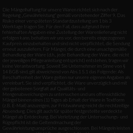
Die Mängelhaftung für unsere Waren richtet sich nach der
Regelung „Gewährleistung“ gemäß vorstehender Ziffer 9. Das
Risiko einer verspäteten Standardzustellung um 1 bis 3
Werktage tragen Sie. Für den Fall, dass aufgrund Ihrer
fehlerhaften Angaben eine Zustellung der Warenlieferung nicht
erfolgen kann, behalten wir uns vor, den bereits eingezogenen
Kaufpreis einzubehalten und sind nicht verpflichtet, die Sendung
erneut auszuliefern. Für Mängel, die durch eine unsachgemäße
Behandlung der Ware (d.h., jede Behandlung der Ware, die nicht
der jeweiligen Pflegeanleitung entspricht) entstehen, tragen wir
keine Verantwortung. Soweit Sie Unternehmer im Sinne von §
14 BGB sind, gilt abweichend von Abs.1 S.1 das Folgende: Als
Beschaffenheit der Ware gelten nur unsere eigenen Angaben als
vereinbart. Sie sind verpflichtet, die Ware unverzüglich und mit
der gebotenen Sorgfalt auf Qualitäts- und
Mengenabweichungen zu untersuchen und uns offensichtliche
Mängel binnen eines (1) Tages ab Erhalt der Ware in Textform
(z.B. E-Mail) anzuzeigen, zur Fristwahrung reicht die rechtzeitige
Absendung. Dies gilt auch für später festgestellte verdeckte
Mängel ab Entdeckung. Bei Verletzung der Untersuchungs- und
Rügepflicht ist die Geltendmachung der
Gewährleistungsansprüche ausgeschlossen. Bei Mängeln leisten