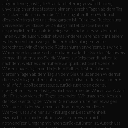
angebotene, günstigste Standardlieferung gewählt haben),
unverzüglich und spätestens binnen vierzehn Tagen ab dem Tag
zurückzuzahlen, an dem die Mitteilung über Ihren Widerruf
dieses Vertrags bei uns eingegangen ist. Für diese Rückzahlung
verwenden wir dasselbe Zahlungsmittel, das Sie bei der
ursprünglichen Transaktion eingesetzt haben, es sei denn, mit
Ihnen wurde ausdrücklich etwas Anderes vereinbart; in keinem
Fall werden Ihnen wegen dieser Rückzahlung Entgelte
berechnet. Wir können die Rückzahlung verweigern, bis wir die
Waren wieder zurückerhalten haben oder bis Sie den Nachweis
erbracht haben, dass Sie die Waren zurückgesandt haben, je
nachdem, welches der frühere Zeitpunkt ist. Sie haben die
Waren unverzüglich und in jedem Fall spätestens binnen
vierzehn Tagen ab dem Tag, an dem Sie uns über den Widerruf
dieses Vertrags unterrichten, an uns La Boite de Roses oder E-
Mail info@laboitederoses.de, zurückzusenden oder zu
übergeben. Die Frist ist gewahrt, wenn Sie die Waren vor Ablauf
der Frist von vierzehn Tagen absenden. Wir tragen die Kosten
der Rücksendung der Waren. Sie müssen für einen etwaigen
Wertverlust der Waren nur aufkommen, wenn dieser
Wertverlust auf einen zur Prüfung der Beschaffenheit,
Eigenschaften und Funktionsweise der Waren nicht
notwendigen Umgang mit ihnen zurückzuführen ist. Ausschluss