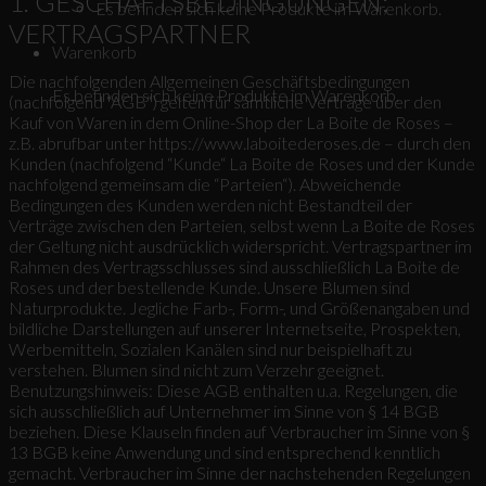
1. GESCHÄFTSBEDINGUNGEN;
Es befinden sich keine Produkte im Warenkorb.
VERTRAGSPARTNER
Warenkorb
Die nachfolgenden Allgemeinen Geschäftsbedingungen
Es befinden sich keine Produkte im Warenkorb.
(nachfolgend “AGB“) gelten für sämtliche Verträge über den
Kauf von Waren in dem Online-Shop der La Boite de Roses –
z.B. abrufbar unter https://www.laboitederoses.de – durch den
Kunden (nachfolgend “Kunde“ La Boite de Roses und der Kunde
nachfolgend gemeinsam die “Parteien“). Abweichende
Bedingungen des Kunden werden nicht Bestandteil der
Verträge zwischen den Parteien, selbst wenn La Boite de Roses
der Geltung nicht ausdrücklich widerspricht. Vertragspartner im
Rahmen des Vertragsschlusses sind ausschließlich La Boite de
Roses und der bestellende Kunde. Unsere Blumen sind
Naturprodukte. Jegliche Farb-, Form-, und Größenangaben und
bildliche Darstellungen auf unserer Internetseite, Prospekten,
Werbemitteln, Sozialen Kanälen sind nur beispielhaft zu
verstehen. Blumen sind nicht zum Verzehr geeignet.
Benutzungshinweis: Diese AGB enthalten u.a. Regelungen, die
sich ausschließlich auf Unternehmer im Sinne von § 14 BGB
beziehen. Diese Klauseln finden auf Verbraucher im Sinne von §
13 BGB keine Anwendung und sind entsprechend kenntlich
gemacht. Verbraucher im Sinne der nachstehenden Regelungen