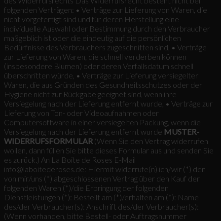
des Widerrufsrechts Das Widerrufsrecht besteht nicht bei
folgenden Verträgen: • Verträge zur Lieferung von Waren, die
nicht vorgefertigt sind und für deren Herstellung eine
individuelle Auswahl oder Bestimmung durch den Verbraucher
maßgeblich ist oder die eindeutig auf die persönlichen
Bedürfnisse des Verbrauchers zugeschnitten sind, • Verträge
zur Lieferung von Waren, die schnell verderben können
(insbesondere Blumen) oder deren Verfallsdatum schnell
überschritten würde, • Verträge zur Lieferung versiegelter
Waren, die aus Gründen des Gesundheitsschutzes oder der
Hygiene nicht zur Rückgabe geeignet sind, wenn ihre
Versiegelung nach der Lieferung entfernt wurde, • Verträge zur
Lieferung von Ton- oder Videoaufnahmen oder
Computersoftware in einer versiegelten Packung, wenn die
Versiegelung nach der Lieferung entfernt wurde
MUSTER-
WIDERRUFSFORMULAR
(Wenn Sie den Vertrag widerrufen
wollen, dann füllen Sie bitte dieses Formular aus und senden Sie
es zurück.) An La Boite de Roses E-Mail
info@laboitederoses.de: Hiermit widerrufe(n) ich/wir (*) den
von mir/uns (*) abgeschlossenen Vertrag über den Kauf der
folgenden Waren (*)/die Erbringung der folgenden
Dienstleistungen (*): Bestellt am (*)/erhalten am (*): Name
des/der Verbraucher(s): Anschrift des/der Verbraucher(s):
(Wenn vorhanden, bitte Bestell- oder Auftragsnummer