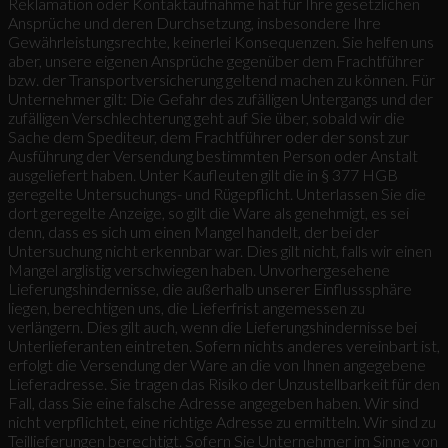
Reklamation oder Kontaktaufnahme hat für Ihre gesetzlichen
Ansprüche und deren Durchsetzung, insbesondere Ihre
Gewährleistungsrechte, keinerlei Konsequenzen. Sie helfen uns
aber, unsere eigenen Ansprüche gegenüber dem Frachtführer
bzw. der Transportversicherung geltend machen zu können. Für
Unternehmer gilt: Die Gefahr des zufälligen Untergangs und der
zufälligen Verschlechterung geht auf Sie über, sobald wir die
Sache dem Spediteur, dem Frachtführer oder der sonst zur
Ausführung der Versendung bestimmten Person oder Anstalt
ausgeliefert haben. Unter Kaufleuten gilt die in § 377 HGB
geregelte Untersuchungs- und Rügepflicht. Unterlassen Sie die
dort geregelte Anzeige, so gilt die Ware als genehmigt, es sei
denn, dass es sich um einen Mangel handelt, der bei der
Untersuchung nicht erkennbar war. Dies gilt nicht, falls wir einen
Mangel arglistig verschwiegen haben. Unvorhergesehene
Lieferungshindernisse, die außerhalb unserer Einflusssphäre
liegen, berechtigen uns, die Lieferfrist angemessen zu
verlängern. Dies gilt auch, wenn die Lieferungshindernisse bei
Unterlieferanten eintreten. Sofern nichts anderes vereinbart ist,
erfolgt die Versendung der Ware an die von Ihnen angegebene
Lieferadresse. Sie tragen das Risiko der Unzustellbarkeit für den
Fall, dass Sie eine falsche Adresse angegeben haben. Wir sind
nicht verpflichtet, eine richtige Adresse zu ermitteln. Wir sind zu
Teillieferungen berechtigt. Sofern Sie Unternehmer im Sinne von