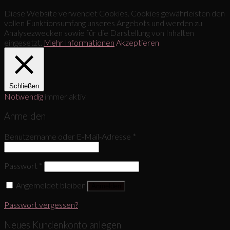
Diese Website verwendet Cookies. Cookies gewährleisten den
vollen Funktionsumfang unseres Angebots und werden zu
Analysezwecken sowie für die Darstellung von Inhalten
eingesetzt.
Mehr Informationen
Akzeptieren
Schließen
Notwendig
immer aktiv
Anmelden
Benutzername oder E-Mail-Adresse
*
Passwort
*
Angemeldet bleiben
Anmelden
Passwort vergessen?
Neues Kundenkonto anlegen