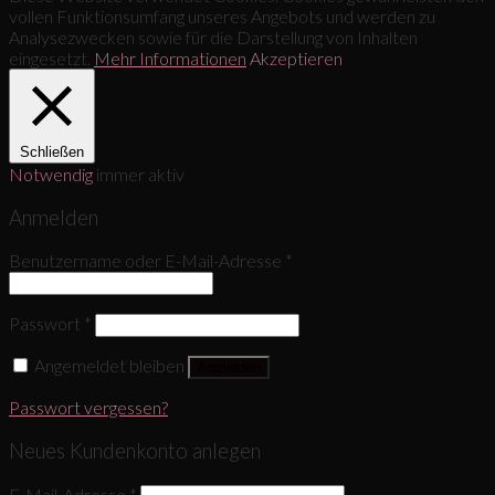
vollen Funktionsumfang unseres Angebots und werden zu
Analysezwecken sowie für die Darstellung von Inhalten
eingesetzt.
Mehr Informationen
Akzeptieren
Schließen
Notwendig
immer aktiv
Anmelden
Benutzername oder E-Mail-Adresse
*
Passwort
*
Angemeldet bleiben
Anmelden
Passwort vergessen?
Neues Kundenkonto anlegen
E-Mail-Adresse
*