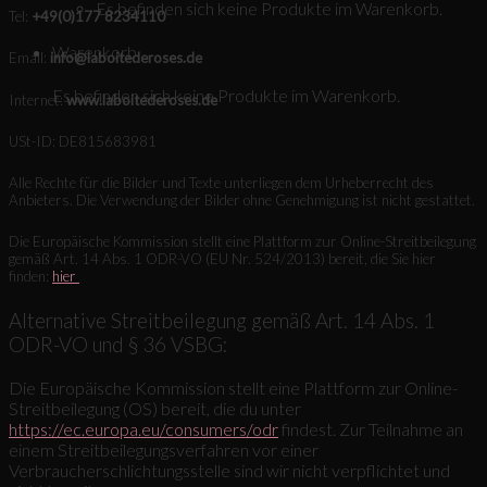
Es befinden sich keine Produkte im Warenkorb.
Tel:
+49(0)177 8234110
Warenkorb
Email:
info@laboitederoses.de
Es befinden sich keine Produkte im Warenkorb.
Internet:
www.laboitederoses.de
USt-ID: DE815683981
Alle Rechte für die Bilder und Texte unterliegen dem Urheberrecht des
Anbieters. Die Verwendung der Bilder ohne Genehmigung ist nicht gestattet.
Die Europäische Kommission stellt eine Plattform zur Online-Streitbeilegung
gemäß Art. 14 Abs. 1 ODR-VO (EU Nr. 524/2013) bereit, die Sie hier
finden:
hier
Alternative Streitbeilegung gemäß Art. 14 Abs. 1
ODR-VO und § 36 VSBG:
Die Europäische Kommission stellt eine Plattform zur Online-
Streitbeilegung (OS) bereit, die du unter
https://ec.europa.eu/consumers/odr
findest. Zur Teilnahme an
einem Streitbeilegungsverfahren vor einer
Verbraucherschlichtungsstelle sind wir nicht verpflichtet und