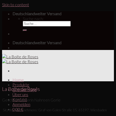
Skip to content
Deutschlandweiter Versand
Suche nach:
Deutschlandweiter Versand
Home
Produkte
La Boîte de Rosês
Großaufträge
Über uns
Kontakt
Geschäftsführerin Nahreen Gorie
Anmelden
0,00
€
Sitz des Unternehmens: Graf-von-Galen-Straße 15, 65197, Wiesbaden