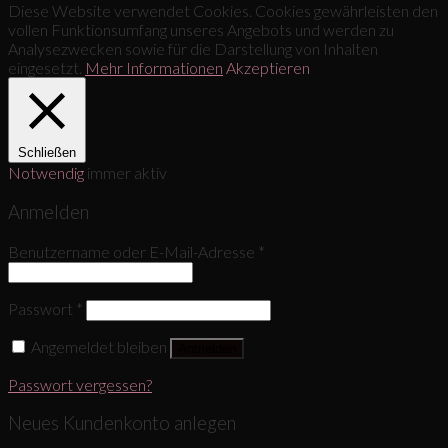
Diese Website verwendet Cookies. Cookies gewährleisten den
vollen Funktionsumfang unseres Angebots und werden zu
Analysezwecken sowie für die Darstellung von Inhalten
eingesetzt.
Mehr Informationen
Akzeptieren
Schließen
Notwendig
immer aktiv
Anmelden
Benutzername oder E-Mail-Adresse
*
Passwort
*
Angemeldet bleiben
Anmelden
Passwort vergessen?
Neues Kundenkonto anlegen