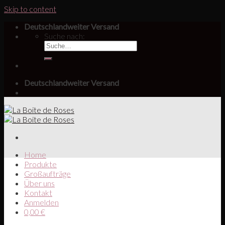
Skip to content
Deutschlandweiter Versand
Suche nach:
Deutschlandweiter Versand
Home
Produkte
Großaufträge
Über uns
Kontakt
Anmelden
0,00
€