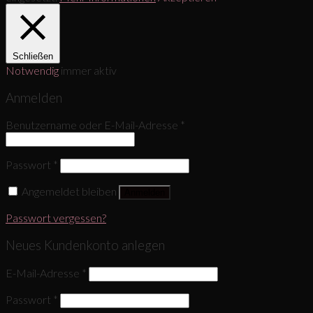
Schließen
Notwendig
immer aktiv
Anmelden
Benutzername oder E-Mail-Adresse
*
Passwort
*
Angemeldet bleiben
Anmelden
Passwort vergessen?
Neues Kundenkonto anlegen
E-Mail-Adresse
*
Passwort
*