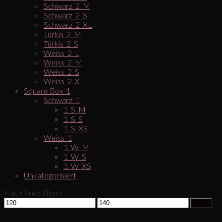
Schwarz_2_M
Schwarz_2_S
Schwarz_2_XL
Türkis_2_M
Türkis_2_S
Weiss_2_L
Weiss_2_M
Weiss_2_S
Weiss_2_XL
Square Box_1
Schwarz_1
1_S_M
1_S_S
1_S_XS
Weiss_1
1_W_M
1_W_S
1_W_XS
Unkategorisiert
Nach Preis filtern
Filter