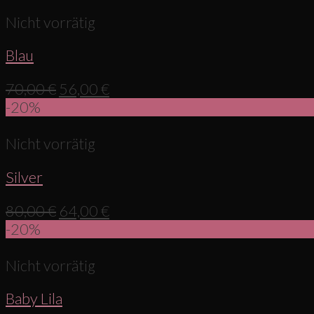
Nicht vorrätig
Blau
70,00
€
56,00
€
-20%
Nicht vorrätig
Silver
80,00
€
64,00
€
-20%
Nicht vorrätig
Baby Lila