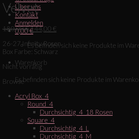
Velvet
Über uns
Kontakt
Anmelden
180,00
€
144,00
€
0,00
€
26-27 Infinity Rosen
Es befinden sich keine Produkte im War
Box Farbe: Schwarz
Warenkorb
Nicht vorrätig
Es befinden sich keine Produkte im Warenko
Browse
Acryl Box_4
Round_4
Durchsichtig_4_18 Rosen
Square_4
Durchsichtig_4_L
Durchsichtig_4_M