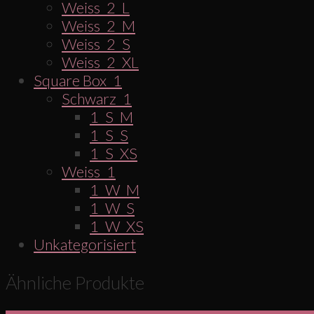
Weiss_2_L
Weiss_2_M
Weiss_2_S
Weiss_2_XL
Square Box_1
Schwarz_1
1_S_M
1_S_S
1_S_XS
Weiss_1
1_W_M
1_W_S
1_W_XS
Unkategorisiert
Ähnliche Produkte