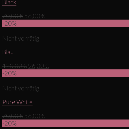
Black
70,00
€
56,00
€
-20%
Nicht vorrätig
Blau
120,00
€
96,00
€
-20%
Nicht vorrätig
Pure White
70,00
€
56,00
€
-20%