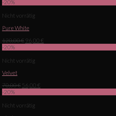
-20%
Nicht vorrätig
Pure White
120,00
€
96,00
€
-20%
Nicht vorrätig
Velvet
70,00
€
56,00
€
-20%
Nicht vorrätig