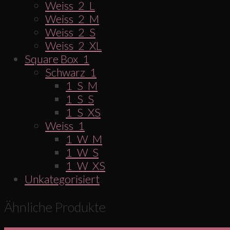
Weiss_2_L
Weiss_2_M
Weiss_2_S
Weiss_2_XL
Square Box_1
Schwarz_1
1_S_M
1_S_S
1_S_XS
Weiss_1
1_W_M
1_W_S
1_W_XS
Unkategorisiert
Ähnliche Produkte