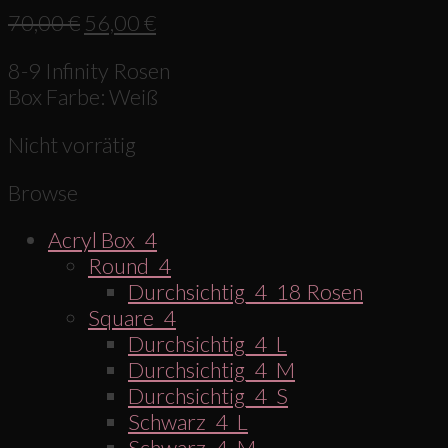
70,00
€
56,00
€
8-9 Infinity Rosen
Box Farbe: Weiß
Nicht vorrätig
Browse
Acryl Box_4
Round_4
Durchsichtig_4_18 Rosen
Square_4
Durchsichtig_4_L
Durchsichtig_4_M
Durchsichtig_4_S
Schwarz_4_L