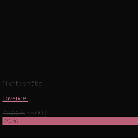
Nicht vorrätig
Lavendel
70,00
€
56,00
€
-20%