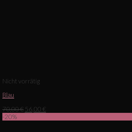
Nicht vorrätig
Blau
70,00
€
56,00
€
-20%