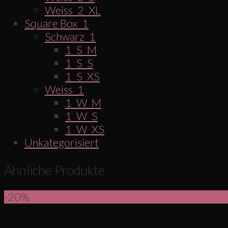
Weiss_2_XL
Square Box_1
Schwarz_1
1_S_M
1_S_S
1_S_XS
Weiss_1
1_W_M
1_W_S
1_W_XS
Unkategorisiert
Ähnliche Produkte
-20%