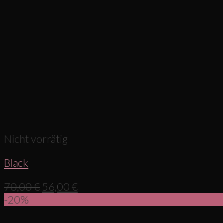
Nicht vorrätig
Black
70,00
€
56,00
€
-20%